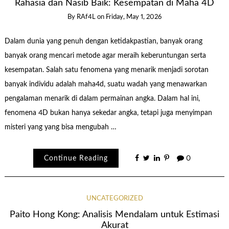
Rahasia dan Nasib Baik: Kesempatan di Maha 4D
By
RAf4L
on
Friday, May 1, 2026
Dalam dunia yang penuh dengan ketidakpastian, banyak orang
banyak orang mencari metode agar meraih keberuntungan serta
kesempatan. Salah satu fenomena yang menarik menjadi sorotan
banyak individu adalah maha4d, suatu wadah yang menawarkan
pengalaman menarik di dalam permainan angka. Dalam hal ini,
fenomena 4D bukan hanya sekedar angka, tetapi juga menyimpan
misteri yang yang bisa mengubah …
Continue Reading
0
UNCATEGORIZED
Paito Hong Kong: Analisis Mendalam untuk Estimasi
Akurat