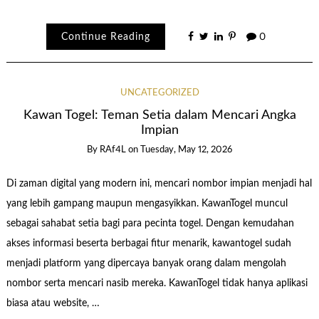
Continue Reading
0
UNCATEGORIZED
Kawan Togel: Teman Setia dalam Mencari Angka
Impian
By
RAf4L
on
Tuesday, May 12, 2026
Di zaman digital yang modern ini, mencari nombor impian menjadi hal
yang lebih gampang maupun mengasyikkan. KawanTogel muncul
sebagai sahabat setia bagi para pecinta togel. Dengan kemudahan
akses informasi beserta berbagai fitur menarik, kawantogel sudah
menjadi platform yang dipercaya banyak orang dalam mengolah
nombor serta mencari nasib mereka. KawanTogel tidak hanya aplikasi
biasa atau website, …