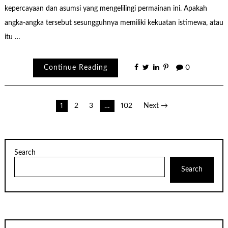
kepercayaan dan asumsi yang mengelilingi permainan ini. Apakah
angka-angka tersebut sesungguhnya memiliki kekuatan istimewa, atau
itu …
Continue Reading
0
Posts
1
2
3
…
102
Next →
pagination
Search
Search