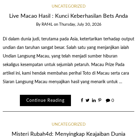
UNCATEGORIZED
Live Macao Hasil : Kunci Keberhasilan Bets Anda
By
RAf4L
on
Thursday, July 30, 2026
Di dalam dunia judi, terutama pada Asia, ketertarikan terhadap output
undian dan taruhan sangat besar. Salah satu yang menjanjikan ialah
Undian Langsung Macau, yang telah menjadi sumber hiburan
sekaligus kesempatan untuk sejumlah petaruh. Macau Prize Pada
artikel ini, kami hendak membahas perihal Toto di Macau serta cara
Siaran Langsung Macau menyajikan hasil yang menarik untuk …
Continue Reading
0
UNCATEGORIZED
Misteri Rubah4d: Menyingkap Keajaiban Dunia