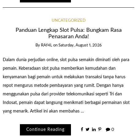
UNCATEGORIZED
Panduan Lengkap Slot Pulsa: Bungkam Rasa
Penasaran Anda!
By
RAf4L
on
Saturday, August 1, 2026
Dalam dunia perjudian online, slot pulsa semakin diminati oleh para
pemain. Keberadaan slot pulsa memberikan kemudahan dan
kenyamanan bagi pemain untuk melakukan transaksi tanpa harus
repot mengurus metode pembayaran yang rumit. Dengan hanya
menggunakan pulsa dari provider telekomunikasi seperti Tri dan
Indosat, pemain dapat langsung menikmati berbagai permainan slot
yang menarik. Artikel ini akan membahas …
Continue Reading
0