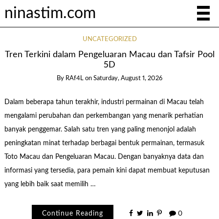
ninastim.com
UNCATEGORIZED
Tren Terkini dalam Pengeluaran Macau dan Tafsir Pool
5D
By
RAf4L
on
Saturday, August 1, 2026
Dalam beberapa tahun terakhir, industri permainan di Macau telah
mengalami perubahan dan perkembangan yang menarik perhatian
banyak penggemar. Salah satu tren yang paling menonjol adalah
peningkatan minat terhadap berbagai bentuk permainan, termasuk
Toto Macau dan Pengeluaran Macau. Dengan banyaknya data dan
informasi yang tersedia, para pemain kini dapat membuat keputusan
yang lebih baik saat memilih …
Continue Reading
0