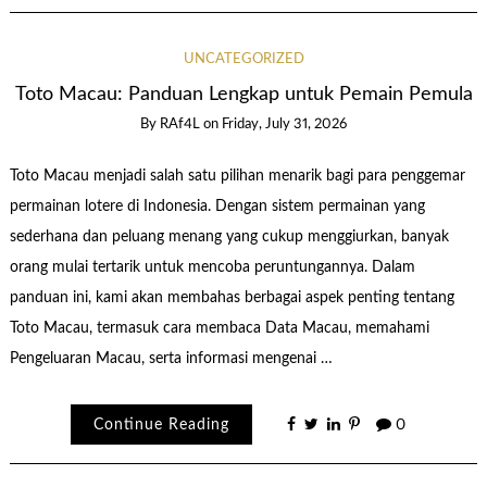
UNCATEGORIZED
Toto Macau: Panduan Lengkap untuk Pemain Pemula
By
RAf4L
on
Friday, July 31, 2026
Toto Macau menjadi salah satu pilihan menarik bagi para penggemar
permainan lotere di Indonesia. Dengan sistem permainan yang
sederhana dan peluang menang yang cukup menggiurkan, banyak
orang mulai tertarik untuk mencoba peruntungannya. Dalam
panduan ini, kami akan membahas berbagai aspek penting tentang
Toto Macau, termasuk cara membaca Data Macau, memahami
Pengeluaran Macau, serta informasi mengenai …
Continue Reading
0