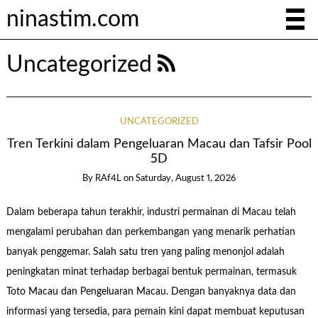
ninastim.com
Uncategorized
UNCATEGORIZED
Tren Terkini dalam Pengeluaran Macau dan Tafsir Pool
5D
By
RAf4L
on
Saturday, August 1, 2026
Dalam beberapa tahun terakhir, industri permainan di Macau telah
mengalami perubahan dan perkembangan yang menarik perhatian
banyak penggemar. Salah satu tren yang paling menonjol adalah
peningkatan minat terhadap berbagai bentuk permainan, termasuk
Toto Macau dan Pengeluaran Macau. Dengan banyaknya data dan
informasi yang tersedia, para pemain kini dapat membuat keputusan