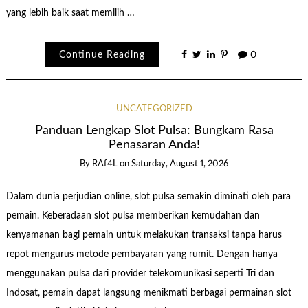
yang lebih baik saat memilih …
Continue Reading
0
UNCATEGORIZED
Panduan Lengkap Slot Pulsa: Bungkam Rasa
Penasaran Anda!
By
RAf4L
on
Saturday, August 1, 2026
Dalam dunia perjudian online, slot pulsa semakin diminati oleh para
pemain. Keberadaan slot pulsa memberikan kemudahan dan
kenyamanan bagi pemain untuk melakukan transaksi tanpa harus
repot mengurus metode pembayaran yang rumit. Dengan hanya
menggunakan pulsa dari provider telekomunikasi seperti Tri dan
Indosat, pemain dapat langsung menikmati berbagai permainan slot