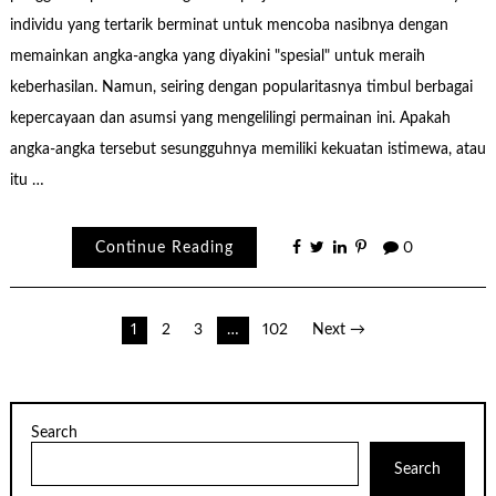
individu yang tertarik berminat untuk mencoba nasibnya dengan
memainkan angka-angka yang diyakini "spesial" untuk meraih
keberhasilan. Namun, seiring dengan popularitasnya timbul berbagai
kepercayaan dan asumsi yang mengelilingi permainan ini. Apakah
angka-angka tersebut sesungguhnya memiliki kekuatan istimewa, atau
itu …
Continue Reading
0
Posts
1
2
3
…
102
Next →
pagination
Search
Search