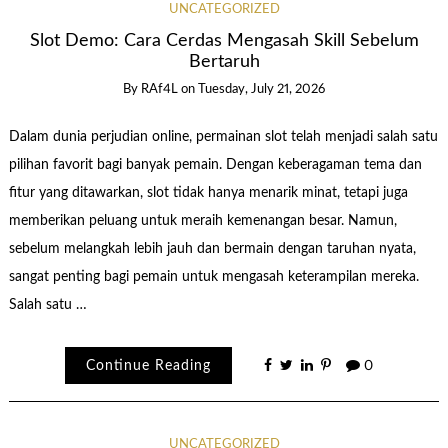
UNCATEGORIZED
Slot Demo: Cara Cerdas Mengasah Skill Sebelum
Bertaruh
By
RAf4L
on
Tuesday, July 21, 2026
Dalam dunia perjudian online, permainan slot telah menjadi salah satu
pilihan favorit bagi banyak pemain. Dengan keberagaman tema dan
fitur yang ditawarkan, slot tidak hanya menarik minat, tetapi juga
memberikan peluang untuk meraih kemenangan besar. Namun,
sebelum melangkah lebih jauh dan bermain dengan taruhan nyata,
sangat penting bagi pemain untuk mengasah keterampilan mereka.
Salah satu …
Continue Reading
0
UNCATEGORIZED