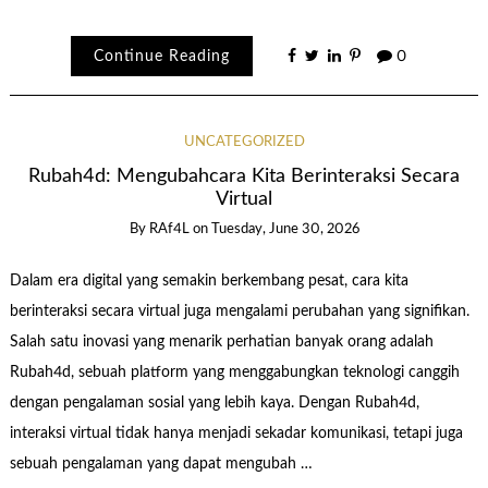
Continue Reading
0
UNCATEGORIZED
Rubah4d: Mengubahcara Kita Berinteraksi Secara
Virtual
By
RAf4L
on
Tuesday, June 30, 2026
Dalam era digital yang semakin berkembang pesat, cara kita
berinteraksi secara virtual juga mengalami perubahan yang signifikan.
Salah satu inovasi yang menarik perhatian banyak orang adalah
Rubah4d, sebuah platform yang menggabungkan teknologi canggih
dengan pengalaman sosial yang lebih kaya. Dengan Rubah4d,
interaksi virtual tidak hanya menjadi sekadar komunikasi, tetapi juga
sebuah pengalaman yang dapat mengubah …