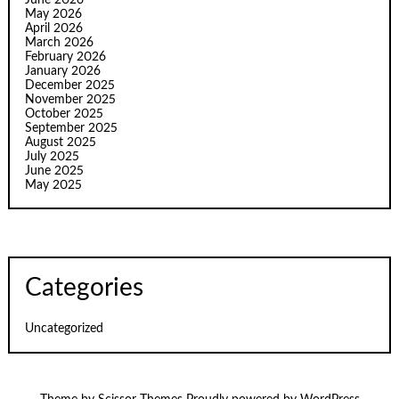
May 2026
April 2026
March 2026
February 2026
January 2026
December 2025
November 2025
October 2025
September 2025
August 2025
July 2025
June 2025
May 2025
Categories
Uncategorized