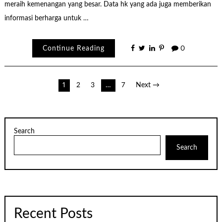
meraih kemenangan yang besar. Data hk yang ada juga memberikan
informasi berharga untuk …
Continue Reading
0
Posts
1
2
3
…
7
Next →
pagination
Search
Search
Recent Posts