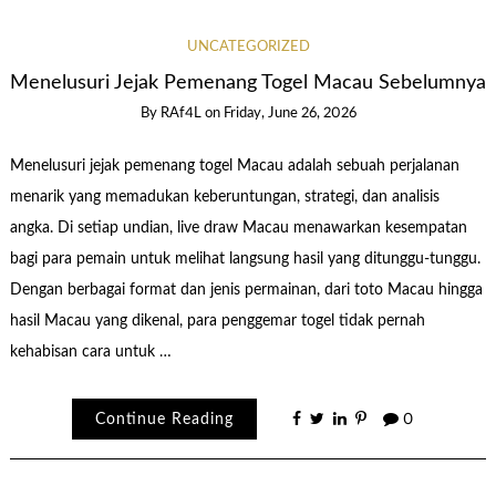
UNCATEGORIZED
Menelusuri Jejak Pemenang Togel Macau Sebelumnya
By
RAf4L
on
Friday, June 26, 2026
Menelusuri jejak pemenang togel Macau adalah sebuah perjalanan
menarik yang memadukan keberuntungan, strategi, dan analisis
angka. Di setiap undian, live draw Macau menawarkan kesempatan
bagi para pemain untuk melihat langsung hasil yang ditunggu-tunggu.
Dengan berbagai format dan jenis permainan, dari toto Macau hingga
hasil Macau yang dikenal, para penggemar togel tidak pernah
kehabisan cara untuk …
Continue Reading
0