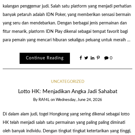
kalangan penggemar judi. Salah satu platform yang menjadi perhatian
banyak petaruh adalah IDN Poker, yang memberikan sensasi bermain
yang seru dan mendebarkan. Dengan berbagai jenis permainan dan
fitur menarik, platform IDN Play dikenal sebagai tempat favorit bagi
para pemain yang mencari hiburan sekaligus peluang untuk meraih …
Continue Reading
0
UNCATEGORIZED
Lotto HK: Menjadikan Angka Jadi Sahabat
By
RAf4L
on
Wednesday, June 24, 2026
Di dalam alam judi, togel Hongkong yang sering dikenal sebagai lotto
HK telah menjadi salah satu permainan yang paling paling diminati
oleh banyak individu. Dengan tingkat tingkat ketertarikan yang tinggi,