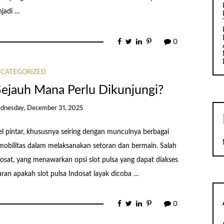
njadi …
0
CATEGORIZED
 Sejauh Mana Perlu Dikunjungi?
dnesday, December 31, 2025
el pintar, khususnya seiring dengan munculnya berbagai
mobilitas dalam melaksanakan setoran dan bermain. Salah
dosat, yang menawarkan opsi slot pulsa yang dapat diakses
an apakah slot pulsa Indosat layak dicoba …
0