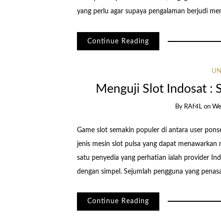
yang perlu agar supaya pengalaman berjudi me
Continue Reading
UN
Menguji Slot Indosat :
By
RAf4L
on
We
Game slot semakin populer di antara user pons
jenis mesin slot pulsa yang dapat menawarkan 
satu penyedia yang perhatian ialah provider In
dengan simpel. Sejumlah pengguna yang penasar
Continue Reading