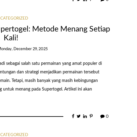
CATEGORIZED
upertogel: Metode Menang Setiap
Kali!
onday, December 29, 2025
adi sebagai salah satu permainan yang amat populer di
untungan dan strategi menjadikan permainan tersebut
emain. Tetapi, masih banyak yang masih kebingungan
 untuk menang pada Supertogel. Artikel ini akan
0
CATEGORIZED