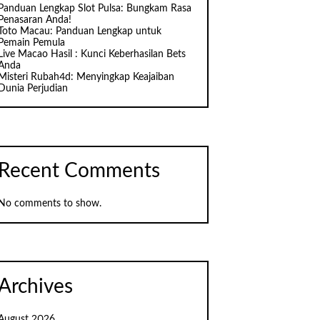
Panduan Lengkap Slot Pulsa: Bungkam Rasa
Penasaran Anda!
Toto Macau: Panduan Lengkap untuk
Pemain Pemula
Live Macao Hasil : Kunci Keberhasilan Bets
Anda
Misteri Rubah4d: Menyingkap Keajaiban
Dunia Perjudian
Recent Comments
No comments to show.
Archives
August 2026