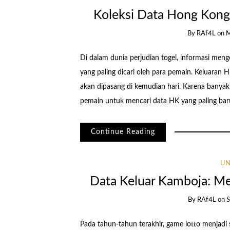
Koleksi Data Hong Kong 
By
RAf4L
on
M
Di dalam dunia perjudian togel, informasi men
yang paling dicari oleh para pemain. Keluaran
akan dipasang di kemudian hari. Karena banyakn
pemain untuk mencari data HK yang paling ba
Continue Reading
UN
Data Keluar Kamboja: M
By
RAf4L
on
S
Pada tahun-tahun terakhir, game lotto menjadi 