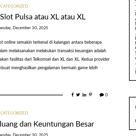
CATEGORIZED
Slot Pulsa atau XL atau XL
uesday, December 30, 2025
t online semakin terkenal di kalangan antara beberapa
lam melaksanakan melakukan transaksi keuangan adalah
akan fasilitas dari Telkomsel dan XL dan XL. Kedua provider
buat menghasilkan pengalaman bermain game lebih
0
CATEGORIZED
eluang dan Keuntungan Besar
uesday, December 30, 2025