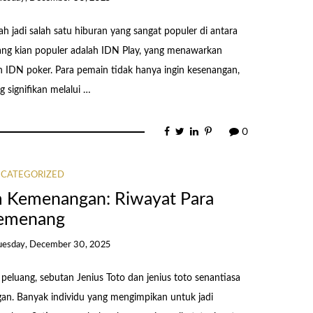
h jadi salah satu hiburan yang sangat populer di antara
 yang kian populer adalah IDN Play, yang menawarkan
 IDN poker. Para pemain tidak hanya ingin kesenangan,
 signifikan melalui …
0
CATEGORIZED
am Kemenangan: Riwayat Para
emenang
uesday, December 30, 2025
eluang, sebutan Jenius Toto dan jenius toto senantiasa
an. Banyak individu yang mengimpikan untuk jadi