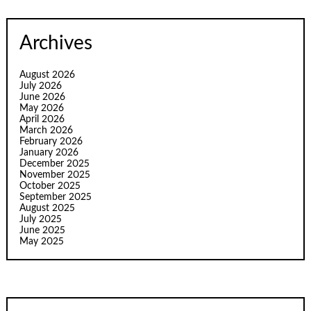
Archives
August 2026
July 2026
June 2026
May 2026
April 2026
March 2026
February 2026
January 2026
December 2025
November 2025
October 2025
September 2025
August 2025
July 2025
June 2025
May 2025