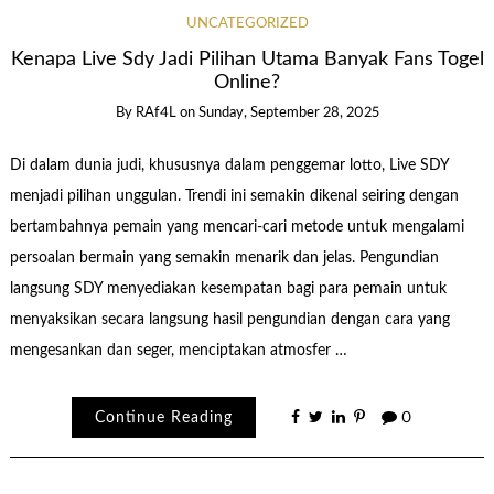
UNCATEGORIZED
Kenapa Live Sdy Jadi Pilihan Utama Banyak Fans Togel
Online?
By
RAf4L
on
Sunday, September 28, 2025
Di dalam dunia judi, khususnya dalam penggemar lotto, Live SDY
menjadi pilihan unggulan. Trendi ini semakin dikenal seiring dengan
bertambahnya pemain yang mencari-cari metode untuk mengalami
persoalan bermain yang semakin menarik dan jelas. Pengundian
langsung SDY menyediakan kesempatan bagi para pemain untuk
menyaksikan secara langsung hasil pengundian dengan cara yang
mengesankan dan seger, menciptakan atmosfer …
Continue Reading
0