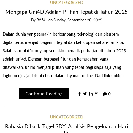
UNCATEGORIZED
Mengapa Uni4D Adalah Pilihan Tepat di Tahun 2025
By
RAf4L
on
Sunday, September 28, 2025
Dalam dunia yang semakin berkembang, teknologi dan platform
digital terus menjadi bagian integral dari kehidupan sehari-hari kita.
Salah satu platform yang semakin menarik perhatian di tahun 2025
adalah uni4d. Dengan berbagai fitur dan kemudahan yang
ditawarkan, uni4d menjadi pilihan yang tepat bagi siapa saja yang
ingin menjelajahi dunia baru dalam layanan online. Dari link uni4d …
Continue Reading
0
UNCATEGORIZED
Rahasia Dibalik Togel SDY: Analisis Pengeluaran Hari
Ini