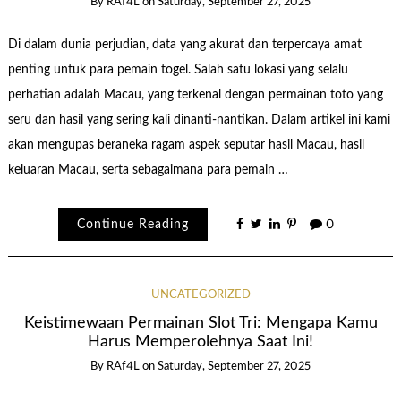
By
RAf4L
on
Saturday, September 27, 2025
Di dalam dunia perjudian, data yang akurat dan terpercaya amat
penting untuk para pemain togel. Salah satu lokasi yang selalu
perhatian adalah Macau, yang terkenal dengan permainan toto yang
seru dan hasil yang sering kali dinanti-nantikan. Dalam artikel ini kami
akan mengupas beraneka ragam aspek seputar hasil Macau, hasil
keluaran Macau, serta sebagaimana para pemain …
Continue Reading
0
UNCATEGORIZED
Keistimewaan Permainan Slot Tri: Mengapa Kamu
Harus Memperolehnya Saat Ini!
By
RAf4L
on
Saturday, September 27, 2025