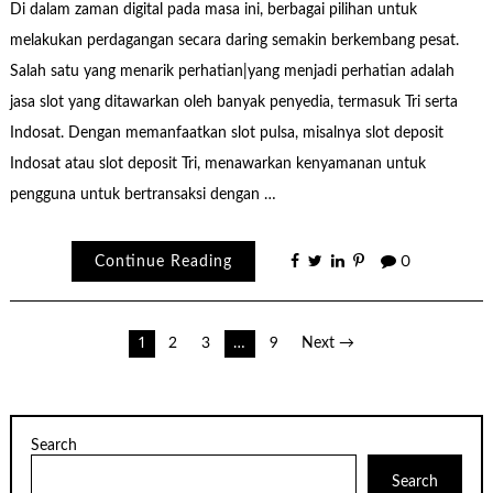
Di dalam zaman digital pada masa ini, berbagai pilihan untuk
melakukan perdagangan secara daring semakin berkembang pesat.
Salah satu yang menarik perhatian|yang menjadi perhatian adalah
jasa slot yang ditawarkan oleh banyak penyedia, termasuk Tri serta
Indosat. Dengan memanfaatkan slot pulsa, misalnya slot deposit
Indosat atau slot deposit Tri, menawarkan kenyamanan untuk
pengguna untuk bertransaksi dengan …
Continue Reading
0
Posts
1
2
3
…
9
Next →
pagination
Search
Search