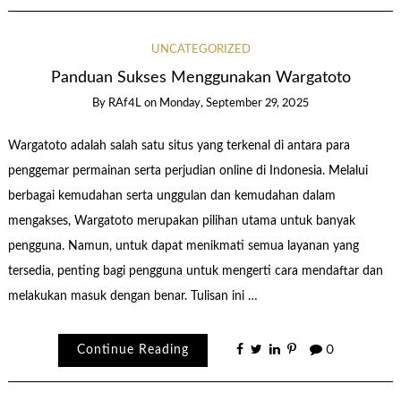
UNCATEGORIZED
Panduan Sukses Menggunakan Wargatoto
By
RAf4L
on
Monday, September 29, 2025
Wargatoto adalah salah satu situs yang terkenal di antara para
penggemar permainan serta perjudian online di Indonesia. Melalui
berbagai kemudahan serta unggulan dan kemudahan dalam
mengakses, Wargatoto merupakan pilihan utama untuk banyak
pengguna. Namun, untuk dapat menikmati semua layanan yang
tersedia, penting bagi pengguna untuk mengerti cara mendaftar dan
melakukan masuk dengan benar. Tulisan ini …
Continue Reading
0