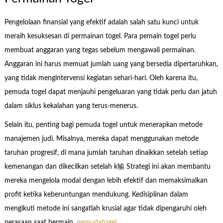
Pengelolaan finansial yang efektif adalah salah satu kunci untuk
meraih kesuksesan di permainan togel. Para pemain togel perlu
membuat anggaran yang tegas sebelum mengawali permainan.
Anggaran ini harus memuat jumlah uang yang bersedia dipertaruhkan,
yang tidak mengintervensi kegiatan sehari-hari. Oleh karena itu,
pemuda togel dapat menjauhi pengeluaran yang tidak perlu dan jatuh
dalam siklus kekalahan yang terus-menerus.
Selain itu, penting bagi pemuda togel untuk menerapkan metode
manajemen judi. Misalnya, mereka dapat menggunakan metode
taruhan progresif, di mana jumlah taruhan dinaikkan setelah setiap
kemenangan dan dikecilkan setelah k输 Strategi ini akan membantu
mereka mengelola modal dengan lebih efektif dan memaksimalkan
profit ketika keberuntungan mendukung. Kedisiplinan dalam
mengikuti metode ini sangatlah krusial agar tidak dipengaruhi oleh
perasaan saat bermain.
pemudatogel