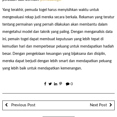
Yang terakhir, pemuda togel harus menyisihkan waktu untuk
mengevaluasi rekap judi mereka secara berkala. Rekaman yang teratur
tentang permainan yang pernah dilakukan akan membantu dalam
mengetahui model dan taknik yang paling. Dengan menganalisis data
ini, pemain togel dapat membuat keputusan yang lebih tepat di
kemudian hari dan memperbesar peluang untuk mendapatkan hadiah
besar. Dengan pengelolaan keuangan yang bijaksana dan disiplin,
mereka dapat berjudi dengan lebih smart dan mendapatkan peluang
yang lebih baik untuk mendapatkan kemenangan.
0
Previous Post
Next Post