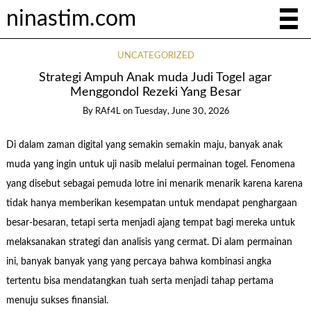
ninastim.com
UNCATEGORIZED
Strategi Ampuh Anak muda Judi Togel agar
Menggondol Rezeki Yang Besar
By
RAf4L
on
Tuesday, June 30, 2026
Di dalam zaman digital yang semakin semakin maju, banyak anak
muda yang ingin untuk uji nasib melalui permainan togel. Fenomena
yang disebut sebagai pemuda lotre ini menarik menarik karena karena
tidak hanya memberikan kesempatan untuk mendapat penghargaan
besar-besaran, tetapi serta menjadi ajang tempat bagi mereka untuk
melaksanakan strategi dan analisis yang cermat. Di alam permainan
ini, banyak banyak yang yang percaya bahwa kombinasi angka
tertentu bisa mendatangkan tuah serta menjadi tahap pertama
menuju sukses finansial.