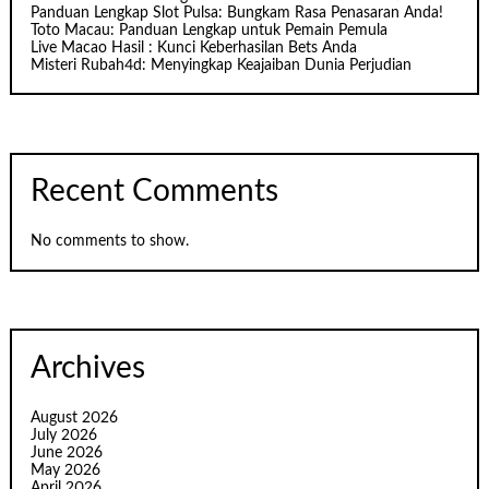
Panduan Lengkap Slot Pulsa: Bungkam Rasa Penasaran Anda!
Toto Macau: Panduan Lengkap untuk Pemain Pemula
Live Macao Hasil : Kunci Keberhasilan Bets Anda
Misteri Rubah4d: Menyingkap Keajaiban Dunia Perjudian
Recent Comments
No comments to show.
Archives
August 2026
July 2026
June 2026
May 2026
April 2026