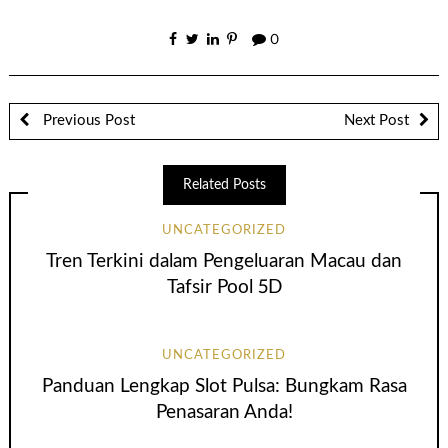
0
Previous Post
Next Post
Related Posts
UNCATEGORIZED
Tren Terkini dalam Pengeluaran Macau dan
Tafsir Pool 5D
UNCATEGORIZED
Panduan Lengkap Slot Pulsa: Bungkam Rasa
Penasaran Anda!