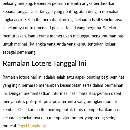
peluang menang. Beberapa petaruh memilih angka berdasarkan
kepada tanggal lahir, tanggal yang penting, atau dengan memakai
angka acak. Selain itu, perhatiankan juga keluaran hasil sebelumnya
sebelumnya untuk mencari pola serta ciri yang berguna. Setelah
memutuskan, kamu cuma memerlukan melunggu pengumuman hasil
untuk melihat jika angka yang Anda yang kamu tentukan keluar
sebagai pemenang.
Ramalan Lotere Tanggal Ini
Ramalan lotere hari ini adalah salah satu aspek penting bagi peminat
yang ingin berharap menambah kesempatan serta dalam permainan
ini. Dengan memanfaatkan informasi hasil masa lalu, pemain dapat
menganalisis pola-pola pola-pola tertentu yang mungkin muncul
kembali. Oleh karena itu, penting untuk terus memperhatikan hasil
keluaran sebelumnya dan mempelajari nomor yang sering sering
muncul.
Togel hongkong