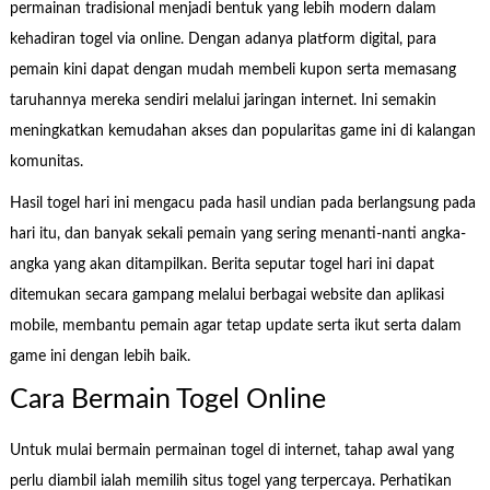
permainan tradisional menjadi bentuk yang lebih modern dalam
kehadiran togel via online. Dengan adanya platform digital, para
pemain kini dapat dengan mudah membeli kupon serta memasang
taruhannya mereka sendiri melalui jaringan internet. Ini semakin
meningkatkan kemudahan akses dan popularitas game ini di kalangan
komunitas.
Hasil togel hari ini mengacu pada hasil undian pada berlangsung pada
hari itu, dan banyak sekali pemain yang sering menanti-nanti angka-
angka yang akan ditampilkan. Berita seputar togel hari ini dapat
ditemukan secara gampang melalui berbagai website dan aplikasi
mobile, membantu pemain agar tetap update serta ikut serta dalam
game ini dengan lebih baik.
Cara Bermain Togel Online
Untuk mulai bermain permainan togel di internet, tahap awal yang
perlu diambil ialah memilih situs togel yang terpercaya. Perhatikan