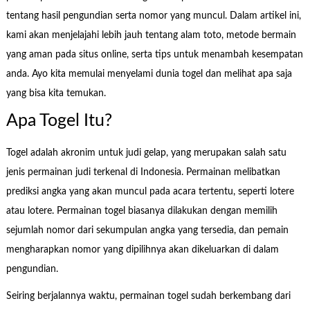
tentang hasil pengundian serta nomor yang muncul. Dalam artikel ini,
kami akan menjelajahi lebih jauh tentang alam toto, metode bermain
yang aman pada situs online, serta tips untuk menambah kesempatan
anda. Ayo kita memulai menyelami dunia togel dan melihat apa saja
yang bisa kita temukan.
Apa Togel Itu?
Togel adalah akronim untuk judi gelap, yang merupakan salah satu
jenis permainan judi terkenal di Indonesia. Permainan melibatkan
prediksi angka yang akan muncul pada acara tertentu, seperti lotere
atau lotere. Permainan togel biasanya dilakukan dengan memilih
sejumlah nomor dari sekumpulan angka yang tersedia, dan pemain
mengharapkan nomor yang dipilihnya akan dikeluarkan di dalam
pengundian.
Seiring berjalannya waktu, permainan togel sudah berkembang dari