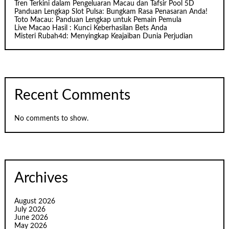
Tren Terkini dalam Pengeluaran Macau dan Tafsir Pool 5D
Panduan Lengkap Slot Pulsa: Bungkam Rasa Penasaran Anda!
Toto Macau: Panduan Lengkap untuk Pemain Pemula
Live Macao Hasil : Kunci Keberhasilan Bets Anda
Misteri Rubah4d: Menyingkap Keajaiban Dunia Perjudian
Recent Comments
No comments to show.
Archives
August 2026
July 2026
June 2026
May 2026