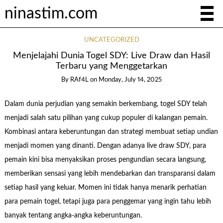
ninastim.com
UNCATEGORIZED
Menjelajahi Dunia Togel SDY: Live Draw dan Hasil
Terbaru yang Menggetarkan
By
RAf4L
on
Monday, July 14, 2025
Dalam dunia perjudian yang semakin berkembang, togel SDY telah
menjadi salah satu pilihan yang cukup populer di kalangan pemain.
Kombinasi antara keberuntungan dan strategi membuat setiap undian
menjadi momen yang dinanti. Dengan adanya live draw SDY, para
pemain kini bisa menyaksikan proses pengundian secara langsung,
memberikan sensasi yang lebih mendebarkan dan transparansi dalam
setiap hasil yang keluar. Momen ini tidak hanya menarik perhatian
para pemain togel, tetapi juga para penggemar yang ingin tahu lebih
banyak tentang angka-angka keberuntungan.