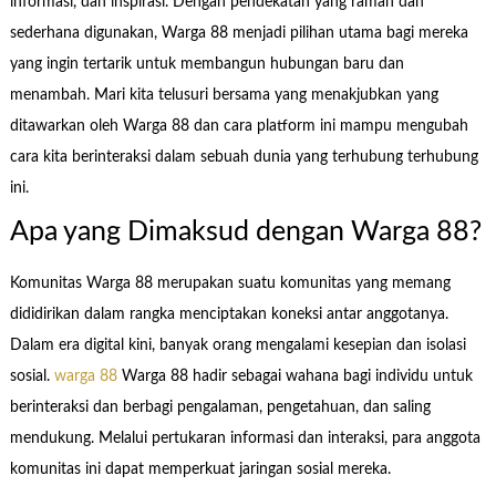
informasi, dan inspirasi. Dengan pendekatan yang ramah dan
sederhana digunakan, Warga 88 menjadi pilihan utama bagi mereka
yang ingin tertarik untuk membangun hubungan baru dan
menambah. Mari kita telusuri bersama yang menakjubkan yang
ditawarkan oleh Warga 88 dan cara platform ini mampu mengubah
cara kita berinteraksi dalam sebuah dunia yang terhubung terhubung
ini.
Apa yang Dimaksud dengan Warga 88?
Komunitas Warga 88 merupakan suatu komunitas yang memang
dididirikan dalam rangka menciptakan koneksi antar anggotanya.
Dalam era digital kini, banyak orang mengalami kesepian dan isolasi
sosial.
warga 88
Warga 88 hadir sebagai wahana bagi individu untuk
berinteraksi dan berbagi pengalaman, pengetahuan, dan saling
mendukung. Melalui pertukaran informasi dan interaksi, para anggota
komunitas ini dapat memperkuat jaringan sosial mereka.