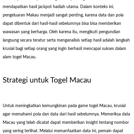
mendapatkan hasil jackpot hadiah utama. Dalam konteks ini,
pengeluaran Makau menjadi sangat penting, karena data dan pola
dapat dibentuk dari hasil-hasil sebelumnya bisa bisa memberikan
wawasan yang berharga. Oleh karena itu, mengikuti pengundian
langsung secara teratur serta menganalisis setiap hasil adalah langkah
krusial bagi setiap orang yang ingin berhasil mencapai sukses dalam
alam togel Macau.
Strategi untuk Togel Macau
Untuk meningkatkan kemungkinan pada game togel Macau, krusial
agar memahami pola dan data dari hasil sebelumnya. Memeriksa data
Macau yang telah dicatat dapat memberikan insight tentang nombor
yang sering terlihat. Melalui memanfaatkan data ini, pemain dapat