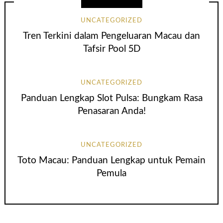
UNCATEGORIZED
Tren Terkini dalam Pengeluaran Macau dan
Tafsir Pool 5D
UNCATEGORIZED
Panduan Lengkap Slot Pulsa: Bungkam Rasa
Penasaran Anda!
UNCATEGORIZED
Toto Macau: Panduan Lengkap untuk Pemain
Pemula