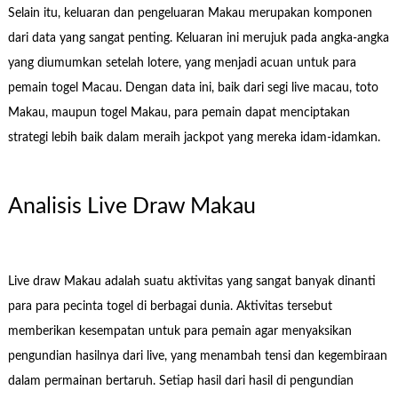
Selain itu, keluaran dan pengeluaran Makau merupakan komponen
dari data yang sangat penting. Keluaran ini merujuk pada angka-angka
yang diumumkan setelah lotere, yang menjadi acuan untuk para
pemain togel Macau. Dengan data ini, baik dari segi live macau, toto
Makau, maupun togel Makau, para pemain dapat menciptakan
strategi lebih baik dalam meraih jackpot yang mereka idam-idamkan.
Analisis Live Draw Makau
Live draw Makau adalah suatu aktivitas yang sangat banyak dinanti
para para pecinta togel di berbagai dunia. Aktivitas tersebut
memberikan kesempatan untuk para pemain agar menyaksikan
pengundian hasilnya dari live, yang menambah tensi dan kegembiraan
dalam permainan bertaruh. Setiap hasil dari hasil di pengundian