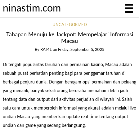
ninastim.com
UNCATEGORIZED
Tahapan Menuju ke Jackpot: Mempelajari Informasi
Macau
By
RAf4L
on
Friday, September 5, 2025
Di tengah popularitas taruhan dan permainan kasino, Macau adalah
sebuah pusat perhatian penting bagi para penggemar taruhan di
berbagai penjuru dunia. Dengan beragam opsi permainan dan peluang
yang menarik, banyak sekali orang berusaha memahami lebih jauh
tentang data dan output dari aktivitas perjudian di wilayah ini. Salah
satu cara untuk memperoleh informasi yang akurat adalah melalui live
undian Macau yang memberikan update real-time tentang output
undian dan game yang sedang berlangsung.