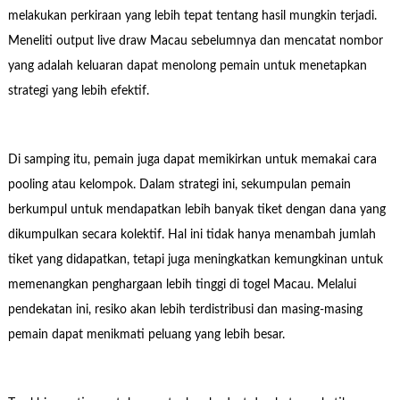
melakukan perkiraan yang lebih tepat tentang hasil mungkin terjadi.
Meneliti output live draw Macau sebelumnya dan mencatat nombor
yang adalah keluaran dapat menolong pemain untuk menetapkan
strategi yang lebih efektif.
Di samping itu, pemain juga dapat memikirkan untuk memakai cara
pooling atau kelompok. Dalam strategi ini, sekumpulan pemain
berkumpul untuk mendapatkan lebih banyak tiket dengan dana yang
dikumpulkan secara kolektif. Hal ini tidak hanya menambah jumlah
tiket yang didapatkan, tetapi juga meningkatkan kemungkinan untuk
memenangkan penghargaan lebih tinggi di togel Macau. Melalui
pendekatan ini, resiko akan lebih terdistribusi dan masing-masing
pemain dapat menikmati peluang yang lebih besar.